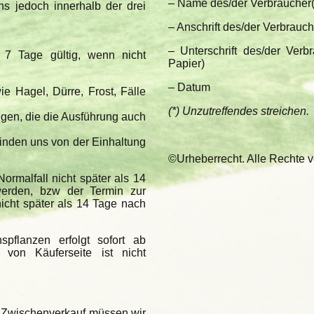
– Name des/der Verbraucher(
ens jedoch innerhalb der drei
– Anschrift des/der Verbrauch
– Unterschrift des/der Verbr
 7 Tage gültig, wenn nicht
Papier)
– Datum
e Hagel, Dürre, Frost, Fälle
(*) Unzutreffendes streichen.
en, die die Ausführung auch
inden uns von der Einhaltung
©Urheberrecht. Alle Rechte v
ormalfall nicht später als 14
werden, bzw der Termin zur
cht später als 14 Tage nach
spflanzen erfolgt sofort ab
 von Käuferseite ist nicht
. Zwischenverkauf müssen wir