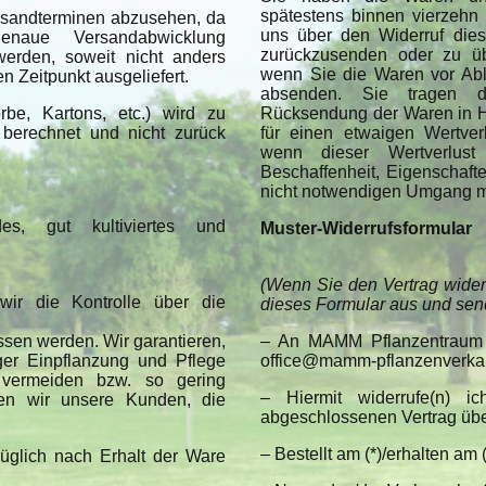
spätestens binnen vierzeh
rsandterminen abzusehen, da
uns über den Widerruf dies
enaue Versandabwicklung
zurückzusenden oder zu übe
werden, soweit nicht anders
wenn Sie die Waren vor Abl
n Zeitpunkt ausgeliefert.
absenden. Sie tragen d
be, Kartons, etc.) wird zu
Rücksendung der Waren in 
 berechnet und nicht zurück
für einen etwaigen Wertve
wenn dieser Wertverlus
Beschaffenheit, Eigenschaf
nicht notwendigen Umgang mit
s, gut kultiviertes und
Muster-Widerrufsformular
(Wenn Sie den Vertrag widerr
ir die Kontrolle über die
dieses Formular aus und sen
sen werden. Wir garantieren,
– An MAMM Pflanzentraum
ger Einpflanzung und Pflege
office@mamm-pflanzenverkauf
ermeiden bzw. so gering
– Hiermit widerrufe(n) ic
hen wir unsere Kunden, die
abgeschlossenen Vertrag üb
– Bestellt am (*)/erhalten am (
üglich nach Erhalt der Ware