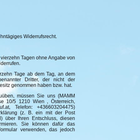
hntägiges Widerrufsrecht.
n vierzehn Tagen ohne Angabe von
derrufen.
vierzehn Tage ab dem Tag, an dem
nannter Dritter, der nicht der
 Besitz genommen haben bzw. hat.
szuüben, müssen Sie uns (MAMM
e 10/5 1210 Wien , Österreich,
uf.at, Telefon: +436603204475)
rklärung (z. B. ein mit der Post
l) über Ihren Entschluss, diesen
ormieren. Sie können dafür das
sformular verwenden, das jedoch