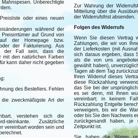
 Mahnspesen. Unberechtigte
Zur Wahrung der Widerrufsf
rdern.
Mitteilung über die Ausübun
der Widerrufsfrist absenden.
Preisliste oder eines neuen
Folgen des Widerrufs
 Preisänderungen während der
Preisirrtümer auf Grund von
Wenn Sie diesen Vertrag wi
e, auf der Homepage bzw.
Zahlungen, die wir von Ihne
oder der Fakturierung. Aus
der Lieferkosten (mit Ausna
s der Fall sein, dass die
sich daraus ergeben, dass S
 mit den natürlichen Farben
als die von uns angebotene
ür kann daher nicht gegeben
gewählt haben), unverzüglic
Tagen ab dem Tag zurückzuza
Ihren Widerruf dieses Vertr
ng:
diese Rückzahlung verwende
das Sie bei der ursprünglic
hnung des Bestellers. Fehlen
es sei denn, mit Ihnen wu
vereinbart; in keinem Fa
 die zweckmäßigste Art der
Rückzahlung Entgelte berec
verweigern, bis wir die Wa
oder bis Sie den Nachweis e
bart, verstehen sich die
zurückgesandt haben, je 
-steinkante. Zusätzliche
Zeitpunkt ist.
er vereinbart worden sein und
berechnet.
Sie haben die Waren unv