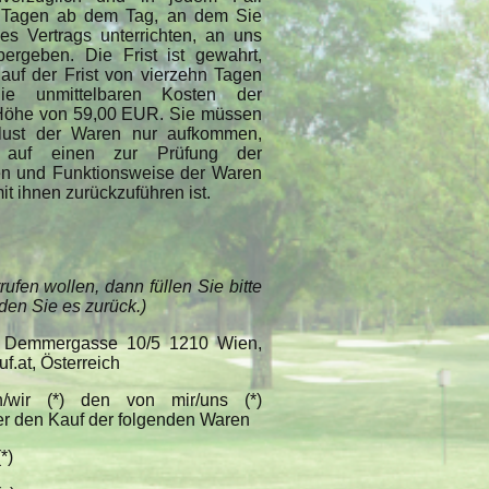
n Tagen ab dem Tag, an dem Sie
es Vertrags unterrichten, an uns
rgeben. Die Frist ist gewahrt,
auf der Frist von vierzehn Tagen
ie unmittelbaren Kosten der
Höhe von 59,00 EUR. Sie müssen
rlust der Waren nur aufkommen,
t auf einen zur Prüfung der
ten und Funktionsweise der Waren
 ihnen zurückzuführen ist.
ufen wollen, dann füllen Sie bitte
den Sie es zurück.)
 Demmergasse 10/5 1210 Wien,
.at, Österreich
h/wir (*) den von mir/uns (*)
er den Kauf der folgenden Waren
*)