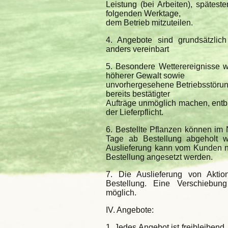
Leistung (bei Arbeiten), spätest
folgenden Werktage,
dem Betrieb mitzuteilen.
4. Angebote sind grundsätzlich
anders vereinbart
5. Besondere Wetterereignisse wi
höherer Gewalt sowie
unvorhergesehene Betriebsstörung
bereits bestätigter
Aufträge unmöglich machen, entb
der Lieferpflicht.
6. Bestellte Pflanzen können im N
Tage ab Bestellung abgeholt 
Auslieferung kann vom Kunden ni
Bestellung angesetzt werden.
7. Die Auslieferung von Aktion
Bestellung. Eine Verschiebung
möglich.
IV. Angebote:
1. Jedes Angebot ist freibleibend