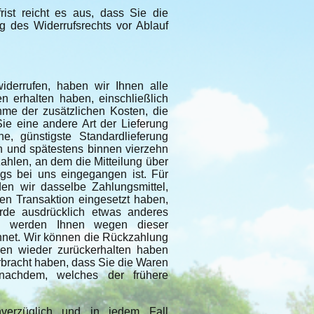
rist reicht es aus, dass Sie die
g des Widerrufsrechts vor Ablauf
derrufen, haben wir Ihnen alle
n erhalten haben, einschließlich
hme der zusätzlichen Kosten, die
ie eine andere Art der Lieferung
, günstigste Standardlieferung
h und spätestens binnen vierzehn
hlen, an dem die Mitteilung über
ags bei uns eingegangen ist. Für
n wir dasselbe Zahlungsmittel,
hen Transaktion eingesetzt haben,
rde ausdrücklich etwas anderes
ll werden Ihnen wegen dieser
hnet. Wir können die Rückzahlung
ren wieder zurückerhalten haben
rbracht haben, dass Sie die Waren
nachdem, welches der frühere
erzüglich und in jedem Fall