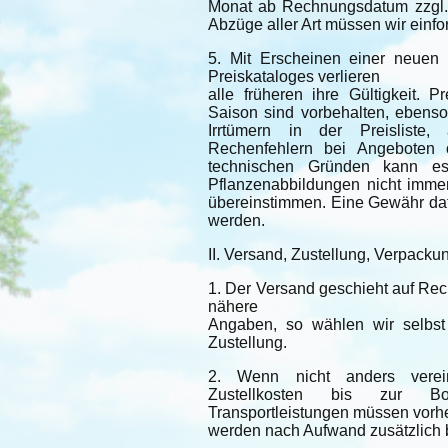
Monat ab Rechnungsdatum zzgl.
Abzüge aller Art müssen wir einfo
5. Mit Erscheinen einer neuen 
Preiskataloges verlieren
alle früheren ihre Gültigkeit.
Saison sind vorbehalten, ebenso 
Irrtümern in der Preislist
Rechenfehlern bei Angeboten 
technischen Gründen kann e
Pflanzenabbildungen nicht immer
übereinstimmen. Eine Gewähr daf
werden.
II. Versand, Zustellung, Verpacku
1. Der Versand geschieht auf Rec
nähere
Angaben, so wählen wir selbst
Zustellung.
2. Wenn nicht anders verein
Zustellkosten bis zur Bord
Transportleistungen müssen vorh
werden nach Aufwand zusätzlich 