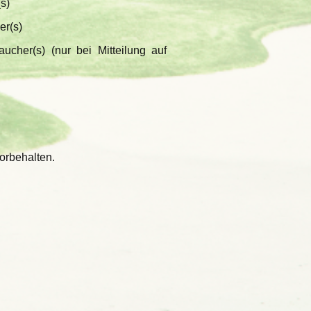
s)
er(s)
aucher(s) (nur bei Mitteilung auf
orbehalten.