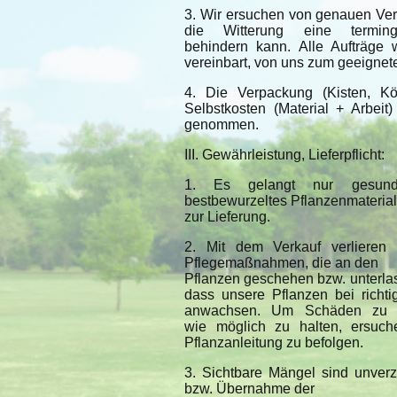
3. Wir ersuchen von genauen Ve
die Witterung eine terming
behindern kann. Alle Aufträge 
vereinbart, von uns zum geeignete
4. Die Verpackung (Kisten, Kör
Selbstkosten (Material + Arbeit)
genommen.
III. Gewährleistung, Lieferpflicht:
1. Es gelangt nur gesunde
bestbewurzeltes Pflanzenmaterial
zur Lieferung.
2. Mit dem Verkauf verlieren w
Pflegemaßnahmen, die an den
Pflanzen geschehen bzw. unterlas
dass unsere Pflanzen bei richti
anwachsen. Um Schäden zu v
wie möglich zu halten, ersuc
Pflanzanleitung zu befolgen.
3. Sichtbare Mängel sind unverz
bzw. Übernahme der