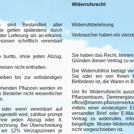
Widerrufsrecht
n sind Bestandteil aller
Widerrufsbelehrung
ie gelten spätestens durch
Verbraucher haben ein vierze
er Lieferung als an-erkannt.
ssen schriftlich vereinbart
Sie haben das Recht, binne
b burtto, ohne jeden Abzug.
Gründen diesen Vertrag zu wi
eisen nicht enthalten.
Die Widerrufsfrist beträgt 
Sie oder ein von Ihnen be
iben bis zur vollständigen
Beförderer ist, die Waren in
tehenden Pflanzen werden im
Um Ihr Widerrufsrecht au
 Besteller nicht wesentlicher
Pflanzentraum, Demmergass
s.
office@mamm-pflanzenverka
mittels einer eindeutigen E
 oder wenn vereinbart auf
versandter Brief oder E-Mai
gestellt wird, zahlbar prompt
Vertrag zu widerrufen, inf
hne jeden Abzug oder lt.
beigefügte Muster-Widerruf
chnung. Bei Überschreitung
nicht vorgeschrieben ist.
 wir 12% Verzugszinsen je