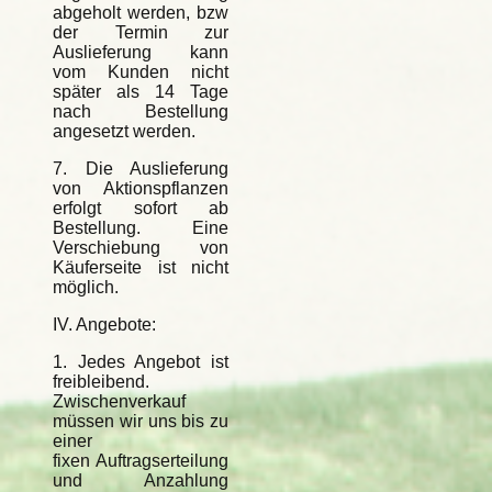
abgeholt werden, bzw
der Termin zur
Auslieferung kann
vom Kunden nicht
später als 14 Tage
nach Bestellung
angesetzt werden.
7. Die Auslieferung
von Aktionspflanzen
erfolgt sofort ab
Bestellung. Eine
Verschiebung von
Käuferseite ist nicht
möglich.
IV. Angebote:
1. Jedes Angebot ist
freibleibend.
Zwischenverkauf
müssen wir uns bis zu
einer
fixen Auftragserteilung
und Anzahlung