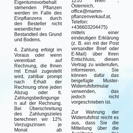
1210 Wien ,
Eigentumsvorbehalt
Österreich,
stehenden Pflanzen
office@mamm-
werden im Falle des
pflanzenverkauf.at,
Einpflanzens durch
Telefon:
den Besteller nicht
+436603204475)
wesentlicher
mittels einer
Bestandteil des Grund
eindeutigen Erklärung
und Bodens.
(z. B. ein mit der Post
versandter Brief oder
4. Zahlung erfolgt im
E-Mail) über Ihren
Voraus oder wenn
Entschluss, diesen
vereinbart auf
Vertrag zu widerrufen,
Rechnung, die Ihnen
informieren. Sie
mit Email zugestellt
können dafür das
wird, zahlbar prompt
beigefügte Muster-
nach Erhalt der
Widerrufsformular
Rechnung ohne jeden
verwenden, das
Abzug oder lt.
jedoch nicht
Zahlungsbedingunge
vorgeschrieben ist.
n auf der Rechnung.
Bei Überschreitung
Zur Wahrung der
des Zahlungszieles
Widerrufsfrist reicht es
berechnen wir 12%
aus, dass Sie die
Verzugszinsen je
Mitteilung über die
Monat ab