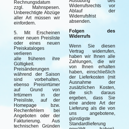
Ausübung des
Rechnungsdatum
Widerrufsrechts vor
zzgl. Mahnspesen.
Ablauf der
Unberechtigte Abzüge
Widerrufsfrist
aller Art müssen wir
absenden.
einfordern.
Folgen des
5. Mit Erscheinen
Widerrufs
einer neuen Preisliste
oder eines neuen
Wenn Sie diesen
Preiskataloges
Vertrag widerrufen,
verlieren
haben wir Ihnen alle
alle früheren ihre
Zahlungen, die wir
Gültigkeit.
von Ihnen erhalten
Preisänderungen
haben, einschließlich
während der Saison
der Lieferkosten (mit
sind vorbehalten,
Ausnahme der
ebenso Preisirrtümer
zusätzlichen Kosten,
auf Grund von
die sich daraus
Irrtümern in der
ergeben, dass Sie
Preisliste, auf der
eine andere Art der
Homepage bzw.
Lieferung als die von
Rechenfehlern bei
uns angebotene,
Angeboten oder der
günstigste
Fakturierung. Aus
Standardlieferung
technischen Gründen
gewählt haben),