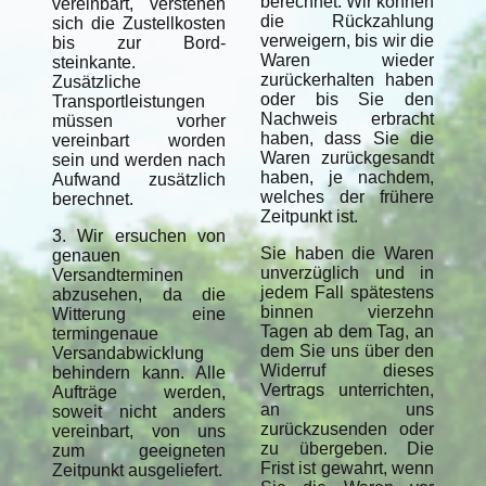
berechnet. Wir können
vereinbart, verstehen
die Rückzahlung
sich die Zustellkosten
verweigern, bis wir die
bis zur Bord-
Waren wieder
steinkante.
zurückerhalten haben
Zusätzliche
oder bis Sie den
Transportleistungen
Nachweis erbracht
müssen vorher
haben, dass Sie die
vereinbart worden
Waren zurückgesandt
sein und werden nach
haben, je nachdem,
Aufwand zusätzlich
welches der frühere
berechnet.
Zeitpunkt ist.
3. Wir ersuchen von
Sie haben die Waren
genauen
unverzüglich und in
Versandterminen
jedem Fall spätestens
abzusehen, da die
binnen vierzehn
Witterung eine
Tagen ab dem Tag, an
termingenaue
dem Sie uns über den
Versandabwicklung
Widerruf dieses
behindern kann. Alle
Vertrags unterrichten,
Aufträge werden,
an uns
soweit nicht anders
zurückzusenden oder
vereinbart, von uns
zu übergeben. Die
zum geeigneten
Frist ist gewahrt, wenn
Zeitpunkt ausgeliefert.