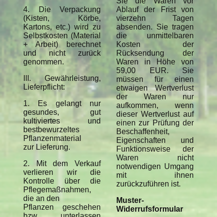
Sie die Waren vor
4. Die Verpackung
Ablauf der Frist von
(Kisten, Körbe,
vierzehn Tagen
Kartons, etc.) wird zu
absenden. Sie tragen
Selbstkosten (Material
die unmittelbaren
+ Arbeit) berechnet
Kosten der
und nicht zurück
Rücksendung der
genommen.
Waren in Höhe von
59,00 EUR. Sie
III. Gewährleistung,
müssen für einen
Lieferpflicht:
etwaigen Wertverlust
der Waren nur
1. Es gelangt nur
aufkommen, wenn
gesundes, gut
dieser Wertverlust auf
kultiviertes und
einen zur Prüfung der
bestbewurzeltes
Beschaffenheit,
Pflanzenmaterial
Eigenschaften und
zur Lieferung.
Funktionsweise der
Waren nicht
2. Mit dem Verkauf
notwendigen Umgang
verlieren wir die
mit ihnen
Kontrolle über die
zurückzuführen ist.
Pflegemaßnahmen,
die an den
Muster-
Pflanzen geschehen
Widerrufsformular
bzw. unterlassen