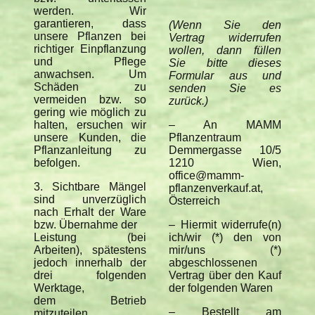
werden. Wir
garantieren, dass
(Wenn Sie den
unsere Pflanzen bei
Vertrag widerrufen
richtiger Einpflanzung
wollen, dann füllen
und Pflege
Sie bitte dieses
anwachsen. Um
Formular aus und
Schäden zu
senden Sie es
vermeiden bzw. so
zurück.)
gering wie möglich zu
halten, ersuchen wir
– An MAMM
unsere Kunden, die
Pflanzentraum
Pflanzanleitung zu
Demmergasse 10/5
befolgen.
1210 Wien,
office@mamm-
3. Sichtbare Mängel
pflanzenverkauf.at,
sind unverzüglich
Österreich
nach Erhalt der Ware
bzw. Übernahme der
– Hiermit widerrufe(n)
Leistung (bei
ich/wir (*) den von
Arbeiten), spätestens
mir/uns (*)
jedoch innerhalb der
abgeschlossenen
drei folgenden
Vertrag über den Kauf
Werktage,
der folgenden Waren
dem Betrieb
– Bestellt am
mitzuteilen.