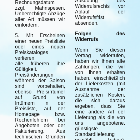
Ausübung des
Rechnungsdatum
Widerrufsrechts vor
zzgl. Mahnspesen.
Ablauf der
Unberechtigte Abzüge
Widerrufsfrist
aller Art müssen wir
absenden.
einfordern.
Folgen des
5. Mit Erscheinen
Widerrufs
einer neuen Preisliste
oder eines neuen
Wenn Sie diesen
Preiskataloges
Vertrag widerrufen,
verlieren
haben wir Ihnen alle
alle früheren ihre
Zahlungen, die wir
Gültigkeit.
von Ihnen erhalten
Preisänderungen
haben, einschließlich
während der Saison
der Lieferkosten (mit
sind vorbehalten,
Ausnahme der
ebenso Preisirrtümer
zusätzlichen Kosten,
auf Grund von
die sich daraus
Irrtümern in der
ergeben, dass Sie
Preisliste, auf der
eine andere Art der
Homepage bzw.
Lieferung als die von
Rechenfehlern bei
uns angebotene,
Angeboten oder der
günstigste
Fakturierung. Aus
Standardlieferung
technischen Gründen
gewählt haben),