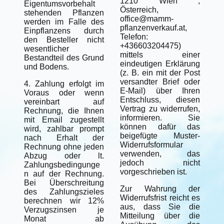
1210 Wien ,
Eigentumsvorbehalt
Österreich,
stehenden Pflanzen
office@mamm-
werden im Falle des
pflanzenverkauf.at,
Einpflanzens durch
Telefon:
den Besteller nicht
+436603204475)
wesentlicher
mittels einer
Bestandteil des Grund
eindeutigen Erklärung
und Bodens.
(z. B. ein mit der Post
versandter Brief oder
4. Zahlung erfolgt im
E-Mail) über Ihren
Voraus oder wenn
Entschluss, diesen
vereinbart auf
Vertrag zu widerrufen,
Rechnung, die Ihnen
informieren. Sie
mit Email zugestellt
können dafür das
wird, zahlbar prompt
beigefügte Muster-
nach Erhalt der
Widerrufsformular
Rechnung ohne jeden
verwenden, das
Abzug oder lt.
jedoch nicht
Zahlungsbedingunge
vorgeschrieben ist.
n auf der Rechnung.
Bei Überschreitung
Zur Wahrung der
des Zahlungszieles
Widerrufsfrist reicht es
berechnen wir 12%
aus, dass Sie die
Verzugszinsen je
Mitteilung über die
Monat ab