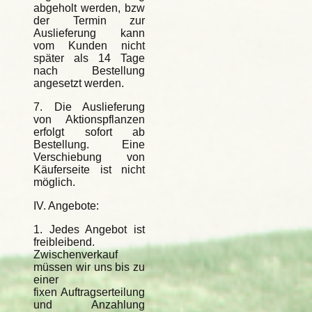
abgeholt werden, bzw
der Termin zur
Auslieferung kann
vom Kunden nicht
später als 14 Tage
nach Bestellung
angesetzt werden.
7. Die Auslieferung
von Aktionspflanzen
erfolgt sofort ab
Bestellung. Eine
Verschiebung von
Käuferseite ist nicht
möglich.
IV. Angebote:
1. Jedes Angebot ist
freibleibend.
Zwischenverkauf
müssen wir uns bis zu
einer
fixen Auftragserteilung
und Anzahlung