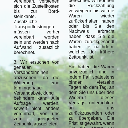
berechnet. Wir können
vereinbart, verstehen
die Rückzahlung
sich die Zustellkosten
verweigern, bis wir die
bis zur Bord-
Waren wieder
steinkante.
zurückerhalten haben
Zusätzliche
oder bis Sie den
Transportleistungen
Nachweis erbracht
müssen vorher
haben, dass Sie die
vereinbart worden
Waren zurückgesandt
sein und werden nach
haben, je nachdem,
Aufwand zusätzlich
welches der frühere
berechnet.
Zeitpunkt ist.
3. Wir ersuchen von
Sie haben die Waren
genauen
unverzüglich und in
Versandterminen
jedem Fall spätestens
abzusehen, da die
binnen vierzehn
Witterung eine
Tagen ab dem Tag, an
termingenaue
dem Sie uns über den
Versandabwicklung
Widerruf dieses
behindern kann. Alle
Vertrags unterrichten,
Aufträge werden,
an uns
soweit nicht anders
zurückzusenden oder
vereinbart, von uns
zu übergeben. Die
zum geeigneten
Frist ist gewahrt, wenn
Zeitpunkt ausgeliefert.