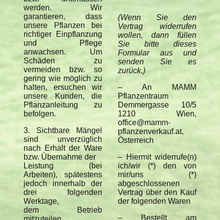
werden. Wir
garantieren, dass
(Wenn Sie den
unsere Pflanzen bei
Vertrag widerrufen
richtiger Einpflanzung
wollen, dann füllen
und Pflege
Sie bitte dieses
anwachsen. Um
Formular aus und
Schäden zu
senden Sie es
vermeiden bzw. so
zurück.)
gering wie möglich zu
halten, ersuchen wir
– An MAMM
unsere Kunden, die
Pflanzentraum
Pflanzanleitung zu
Demmergasse 10/5
befolgen.
1210 Wien,
office@mamm-
3. Sichtbare Mängel
pflanzenverkauf.at,
sind unverzüglich
Österreich
nach Erhalt der Ware
bzw. Übernahme der
– Hiermit widerrufe(n)
Leistung (bei
ich/wir (*) den von
Arbeiten), spätestens
mir/uns (*)
jedoch innerhalb der
abgeschlossenen
drei folgenden
Vertrag über den Kauf
Werktage,
der folgenden Waren
dem Betrieb
– Bestellt am
mitzuteilen.