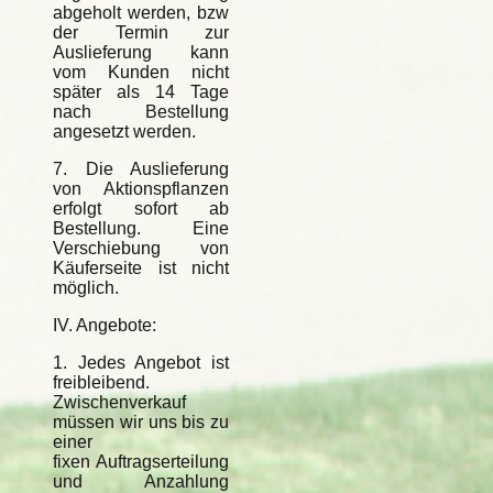
abgeholt werden, bzw
der Termin zur
Auslieferung kann
vom Kunden nicht
später als 14 Tage
nach Bestellung
angesetzt werden.
7. Die Auslieferung
von Aktionspflanzen
erfolgt sofort ab
Bestellung. Eine
Verschiebung von
Käuferseite ist nicht
möglich.
IV. Angebote:
1. Jedes Angebot ist
freibleibend.
Zwischenverkauf
müssen wir uns bis zu
einer
fixen Auftragserteilung
und Anzahlung