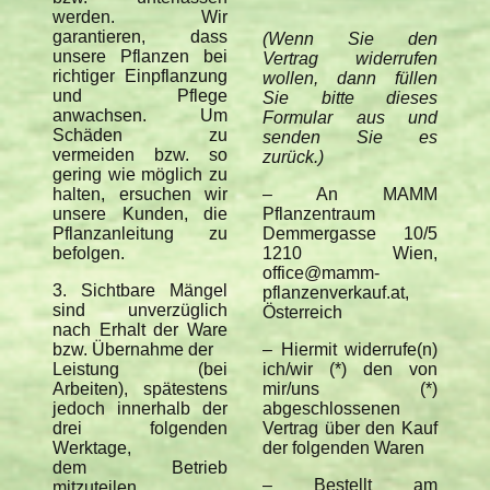
werden. Wir
garantieren, dass
(Wenn Sie den
unsere Pflanzen bei
Vertrag widerrufen
richtiger Einpflanzung
wollen, dann füllen
und Pflege
Sie bitte dieses
anwachsen. Um
Formular aus und
Schäden zu
senden Sie es
vermeiden bzw. so
zurück.)
gering wie möglich zu
halten, ersuchen wir
– An MAMM
unsere Kunden, die
Pflanzentraum
Pflanzanleitung zu
Demmergasse 10/5
befolgen.
1210 Wien,
office@mamm-
3. Sichtbare Mängel
pflanzenverkauf.at,
sind unverzüglich
Österreich
nach Erhalt der Ware
bzw. Übernahme der
– Hiermit widerrufe(n)
Leistung (bei
ich/wir (*) den von
Arbeiten), spätestens
mir/uns (*)
jedoch innerhalb der
abgeschlossenen
drei folgenden
Vertrag über den Kauf
Werktage,
der folgenden Waren
dem Betrieb
– Bestellt am
mitzuteilen.