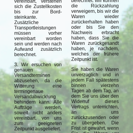
berechnet. Wir können
vereinbart, verstehen
die Rückzahlung
sich die Zustellkosten
verweigern, bis wir die
bis zur Bord-
Waren wieder
steinkante.
zurückerhalten haben
Zusätzliche
oder bis Sie den
Transportleistungen
Nachweis erbracht
müssen vorher
haben, dass Sie die
vereinbart worden
Waren zurückgesandt
sein und werden nach
haben, je nachdem,
Aufwand zusätzlich
welches der frühere
berechnet.
Zeitpunkt ist.
3. Wir ersuchen von
Sie haben die Waren
genauen
unverzüglich und in
Versandterminen
jedem Fall spätestens
abzusehen, da die
binnen vierzehn
Witterung eine
Tagen ab dem Tag, an
termingenaue
dem Sie uns über den
Versandabwicklung
Widerruf dieses
behindern kann. Alle
Vertrags unterrichten,
Aufträge werden,
an uns
soweit nicht anders
zurückzusenden oder
vereinbart, von uns
zu übergeben. Die
zum geeigneten
Frist ist gewahrt, wenn
Zeitpunkt ausgeliefert.