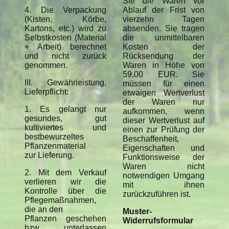
Sie die Waren vor
4. Die Verpackung
Ablauf der Frist von
(Kisten, Körbe,
vierzehn Tagen
Kartons, etc.) wird zu
absenden. Sie tragen
Selbstkosten (Material
die unmittelbaren
+ Arbeit) berechnet
Kosten der
und nicht zurück
Rücksendung der
genommen.
Waren in Höhe von
59,00 EUR. Sie
III. Gewährleistung,
müssen für einen
Lieferpflicht:
etwaigen Wertverlust
der Waren nur
1. Es gelangt nur
aufkommen, wenn
gesundes, gut
dieser Wertverlust auf
kultiviertes und
einen zur Prüfung der
bestbewurzeltes
Beschaffenheit,
Pflanzenmaterial
Eigenschaften und
zur Lieferung.
Funktionsweise der
Waren nicht
2. Mit dem Verkauf
notwendigen Umgang
verlieren wir die
mit ihnen
Kontrolle über die
zurückzuführen ist.
Pflegemaßnahmen,
die an den
Muster-
Pflanzen geschehen
Widerrufsformular
bzw. unterlassen