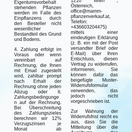
1210 Wien ,
Eigentumsvorbehalt
Österreich,
stehenden Pflanzen
office@mamm-
werden im Falle des
pflanzenverkauf.at,
Einpflanzens durch
Telefon:
den Besteller nicht
+436603204475)
wesentlicher
mittels einer
Bestandteil des Grund
eindeutigen Erklärung
und Bodens.
(z. B. ein mit der Post
versandter Brief oder
4. Zahlung erfolgt im
E-Mail) über Ihren
Voraus oder wenn
Entschluss, diesen
vereinbart auf
Vertrag zu widerrufen,
Rechnung, die Ihnen
informieren. Sie
mit Email zugestellt
können dafür das
wird, zahlbar prompt
beigefügte Muster-
nach Erhalt der
Widerrufsformular
Rechnung ohne jeden
verwenden, das
Abzug oder lt.
jedoch nicht
Zahlungsbedingunge
vorgeschrieben ist.
n auf der Rechnung.
Bei Überschreitung
Zur Wahrung der
des Zahlungszieles
Widerrufsfrist reicht es
berechnen wir 12%
aus, dass Sie die
Verzugszinsen je
Mitteilung über die
Monat ab